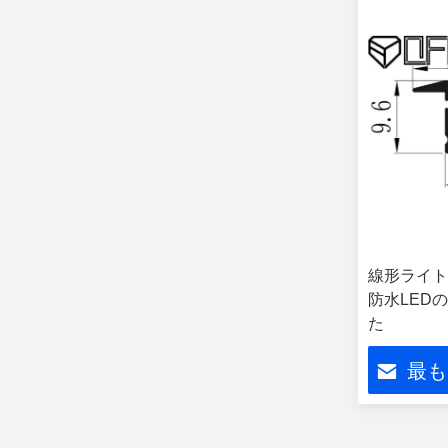
線形ライトは2
防水LED
た
最も