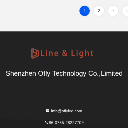
1
2
Shenzhen Ofly Technology Co.,Limited
info@oflyled.com
86-0755-28227709