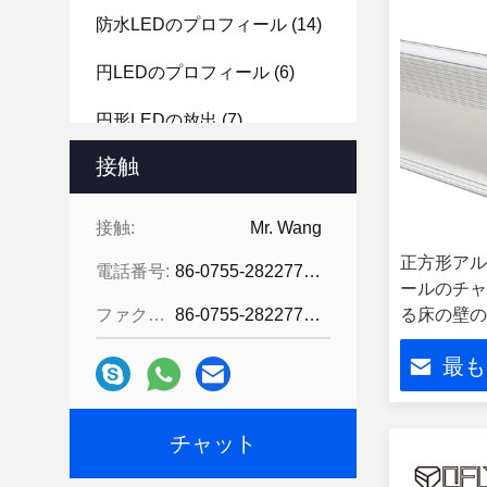
防水LEDのプロフィール
(14)
円LEDのプロフィール
(6)
円形LEDの放出
(7)
接触
LEDの床チャネル
(7)
シリコーンのネオン管
(17)
接触:
Mr. Wang
正方形アル
天井灯の懸濁液のキット
(2)
電話番号:
86-0755-28227709
ールのチャ
LED線形灯
(3)
ファクシミリ:
86-0755-28227709
る床の壁の
適用範囲が広いLEDの滑走路
最も
端燈
(36)
LEDのストリップのコネクタ
チャット
ー
(7)