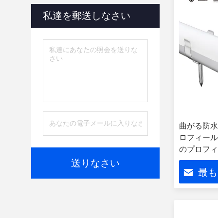
LED 光センサー
(31)
私達を郵送しなさい
電源をつけるLED
(19)
曲がる防水
ロフィール
のプロフィ
送りなさい
最も