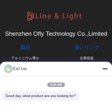
Shenzhen Ofly Technology Co.,Limited
製品
速いリンク
アルミニウム導か
企業収益
れたプロフィール
工場旅行
Cici Liu
表面の取付けられ
たLEDのプロフィ
品質管理
info@oflyled.com
ール
9:56 AM
ニュース
86-0755-
引込められたLED
Good day, what product are you looking for?
28227709
のプロフィール
場合
中国広東省深セン
プラスターLEDプ
地図
市光明新区石山工業