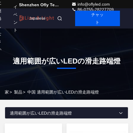
に
info@oflyled.com
Shenzhen Ofly Technology Co.,Limited
イ
86-0755-28227709
連
ベ
チャッ
絡
Japanese
ン
ト
し
ト
な
さ
い
適用範囲が広いLEDの滑走路端燈
家
>
製品
>
中国 適用範囲が広いLEDの滑走路端燈
適用範囲が広いLEDの滑走路端燈