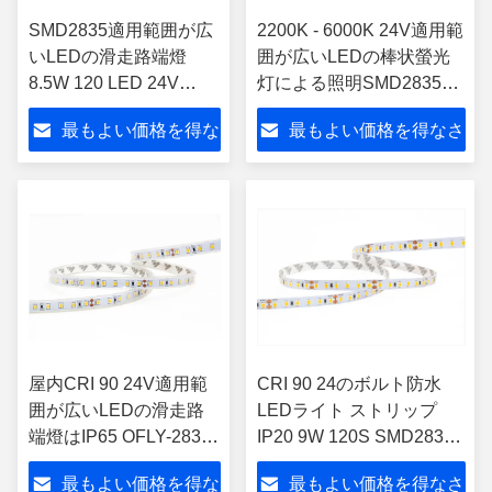
SMD2835適用範囲が広
2200K - 6000K 24V適用範
いLEDの滑走路端燈
囲が広いLEDの棒状螢光
8.5W 120 LED 24V
灯による照明SMD2835
2700K -装飾のための
9.6W 120Sはカスタマイ
最もよい価格を得な
最もよい価格を得なさ
6000K
ズした
さい
い
屋内CRI 90 24V適用範
CRI 90 24のボルト防水
囲が広いLEDの滑走路
LEDライト ストリップ
端燈はIP65 OFLY-2835-
IP20 9W 120S SMD2835
60S-X-3-Lを防水する
2200K - 6000K
最もよい価格を得な
最もよい価格を得なさ