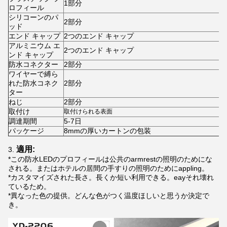
1部分
ロフィール
シリコーンのパ
2部分
ッド
エンド キャップ
2つのエンド キャップ
アルミニウム エ
2つのエンド キャップ
ンド キャップ
防水コネクター
2部分
ワイヤーで縛ら
れた防水コネク
2部分
ター
ねじ
2部分
取付け
取付けられる表面
調達期間
5-7日
パッケージ
8mmの厚いカートンの包装
適用:
3.
*この防水LEDのプロフィールは公共のarmrestの照明のためにな
される。またはホテルの居間の手すりの照明のためにappling。
*カスタマイズされた長さ。長くか短い利用できる。eayそれ壊れ
ているため。
*異なった色の提供。どんな色がつく温度ほしいと思うか決定で
き。