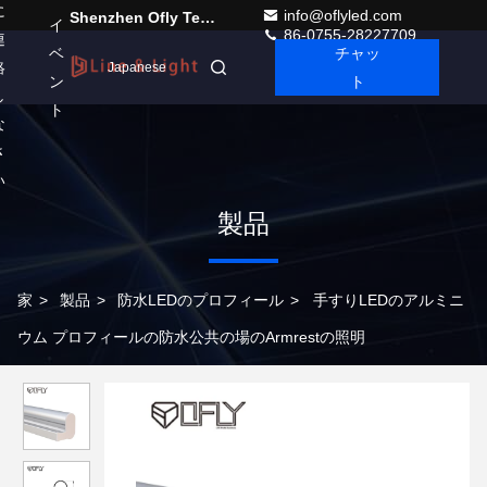
に
info@oflyled.com
Shenzhen Ofly Technology Co.,Limited
イ
86-0755-28227709
連
ベ
チャッ
絡
Japanese
ン
ト
し
ト
な
さ
い
製品
家
>
製品
>
防水LEDのプロフィール
>
手すりLEDのアルミニ
ウム プロフィールの防水公共の場のArmrestの照明