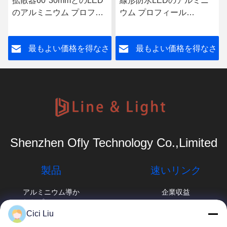
拡散器60*30mmとのLED
線形防水LEDのアルミニ
のアルミニウム プロフィ
ウム プロフィール
ールは取付けられたLED
48*60mm引込められた
チャネルを引込めた
LEDのプロフィール
さ
最もよい価格を得なさ
最もよい価格を得なさ
い
い
Shenzhen Ofly Technology Co.,Limited
製品
速いリンク
アルミニウム導か
企業収益
れたプロフィール
工場旅行
Cici Liu
表面の取付けられ