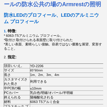
ールの防水公共の場のArmrestの照明
防水LEDのプロフィール
、LEDのアルミニウ
ム プロフィール
特徴:
1.
* 6063-T5アルミニウム プロフィール。
*取付け:取付けられる表面壁に取り付けられた
*美しい表面、素晴らしい接触。容易ではない優雅な展望、変形す
ること。
指定:
2.
項目いいえ。
YD-2206
サイズ
85*90mm
長さ
1m、2m、3m、4m
カスタマイズさ
利用できる
れた長さ
中PCBの幅
≤10mm
PCカバー
乳白色/明確/オパール/半明確
終えられる
陽極酸化される
材料
6063 T5アルミ合金
プラスチック プ