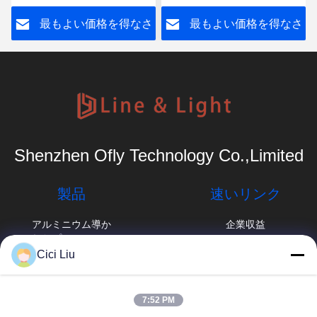
ャンネル ライト
壁のギプスは35*11mmを
さ
最もよい価格を得なさ
最もよい価格を得なさ
陽極酸化した
い
い
Shenzhen Ofly Technology Co.,Limited
製品
速いリンク
アルミニウム導か
企業収益
れたプロフィール
工場旅行
Cici Liu
表面の取付けられ
たLEDのプロフィ
品質管理
info@oflyled.com
ール
7:52 PM
ニュース