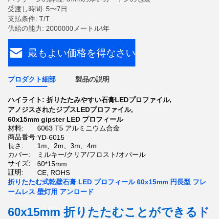
受渡し時間: 5〜7日
支払条件: T/T
供給の能力: 2000000メートル\年
最もよい価格を得なさい
プロダクト細部
製品の説明
ハイライト:
折りたたみやすい石膏LEDプロファイル
,
アノジスされたジプスLEDプロファイル
,
60x15mm gipster LED プロフィール
材料:
6063 T5 アルミニウム合金
商品番号:
YD-6015
長さ:
1m、2m、3m、4m
カバー:
ミルキー/クリア/フロスト/オパール
サイズ:
60*15mm
証明:
CE, ROHS
折りたたむ式乾壁石膏 LED プロフィール 60x15mm 円長型 フレ
ームレス 壁灯用 アンロード
60x15mm 折りたたむことができる
ド