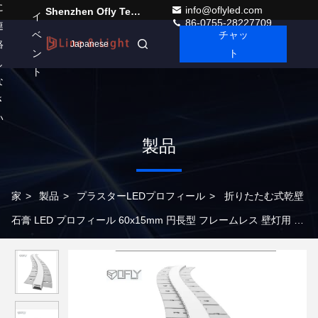
に
info@oflyled.com
Shenzhen Ofly Technology Co.,Limited
イ
86-0755-28227709
連
ベ
チャッ
絡
Japanese
ン
ト
し
ト
な
さ
い
製品
家
>
製品
>
プラスターLEDプロフィール
>
折りたたむ式乾壁
石膏 LED プロフィール 60x15mm 円長型 フレームレス 壁灯用 ア
ンロード