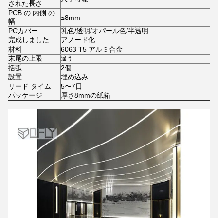
された長さ
PCB の 内側 の
≤8mm
幅
PCカバー
乳色/透明/オパール色/半透明
完成しました
アノード化
材料
6063 T5 アルミ合金
末尾の上限
違う
括弧
2個
設置
埋め込み
リード タイム
5〜7日
パッケージ
厚さ8mmの紙箱