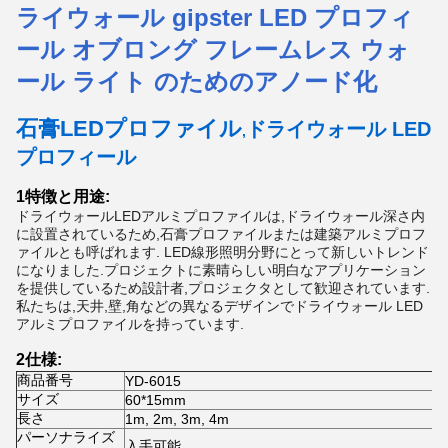
ライウォール gipster LED プロフィ
ール オブロング フレームレス ウォ
ール ライト のためのアノード化
石膏LEDプロファイル
ドライウォール LED
,
プロフィール
1特徴と用途:
ドライウォールLEDアルミプロファイルは,ドライウォール深さ内
に設置されているため,石膏プロファイルまたは建築アルミプロフ
ァイルとも呼ばれます. LED線形照明分野にとって新しいトレンド
になりました.プロジェクトに素晴らしい明白なアプリケーション
を提供しているため設計者,プロジェクタとして歓迎されています.
私たちは,天井,壁,角などの異なるデザインでドライウォール LED
アルミプロファイルを持っています.
2仕様:
商品番号
YD-6015
サイズ
60*15mm
長さ
1m, 2m, 3m, 4m
パーソナライズ
入手可能