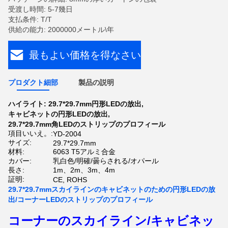
受渡し時間: 5-7幾日
支払条件: T/T
供給の能力: 2000000メートル\年
最もよい価格を得なさい
プロダクト細部
製品の説明
ハイライト:
29.7*29.7mm円形LEDの放出
,
キャビネットの円形LEDの放出
,
29.7*29.7mm角LEDのストリップのプロフィール
項目いいえ。:
YD-2004
サイズ:
29.7*29.7mm
材料:
6063 T5アルミ合金
カバー:
乳白色/明確/曇らされる/オパール
長さ:
1m、2m、3m、4m
証明:
CE, ROHS
29.7*29.7mmスカイラインのキャビネットのための円形LEDの放
出/コーナーLEDのストリップのプロフィール
コーナーのスカイライン/キャビネッ