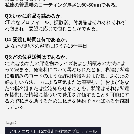
私達の普通粉のコーティング厚さは60-80umである。
Q3:いかに商品を詰めるか。
:正常なプロフィール、拡散器、付属品はそれぞれそれぞ
れ包まれ、要望に応じて包むことができる。
Q4:受渡し時間は何であるか。
:あなたの順序の容積に従う7-15仕事日。
Q5:どの位発送料はであるか。
:これはあなたの郵送物のサイズおよび船積みの方法によ
って決まる。発送料について尋ねられたとき、私達は私達
に船積みのコードのような詳細情報をおよび量、あなたの
好ましい方法、（による空気または海望む、）およびあな
たの指名港または空港知らせることを。私達はそれは私達
が提供した情報に基づいて費用を評価することを可能にす
るので私達を助けるために私達を倹約できればある分感謝
している。
Tags:
アルミニウムLEDの滑走路端燈のプロフィール