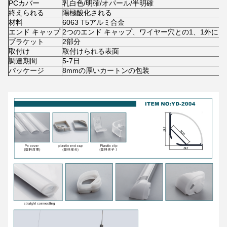
PCカバー
乳白色/明確/オパール/半明確
終えられる
陽極酸化される
材料
6063 T5アルミ合金
エンド キャップ
2つのエンド キャップ、ワイヤー穴との1、1外に
ブラケット
2部分
取付け
取付けられる表面
調達期間
5-7日
パッケージ
8mmの厚いカートンの包装