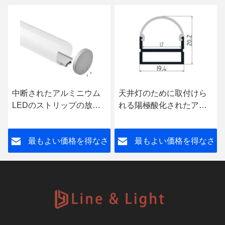
中断されたアルミニウム
天井灯のために取付けら
LEDのストリップの放出
れる陽極酸化されたアル
は180度のあたりの60mm
ミニウム円形LEDの放出
を陽極酸化した
のプロフィールの表面
さ
最もよい価格を得なさ
最もよい価格を得なさ
い
い