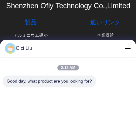
Shenzhen Ofly Technology Co.,Limited
製品
速いリンク
アルミニウム導か
企業収益
れたプロフィール
工場旅行
Cici Liu
表面の取付けられ
たLEDのプロフィ
品質管理
info@oflyled.com
ール
2:12 AM
ニュース
86-0755-
引込められたLED
Good day, what product are you looking for?
28227709
のプロフィール
場合
中国広東省深セン
プラスターLEDプ
地図
市光明新区石山工業
ロフィール
区第8工場
プライバシー規約
中断されたLEDの
プロフィール
角LEDのストリッ