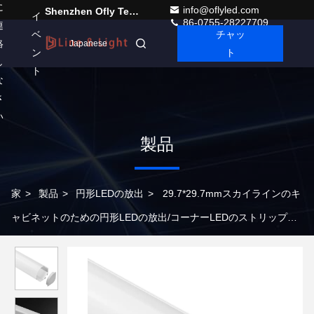
に
info@oflyled.com
Shenzhen Ofly Technology Co.,Limited
イ
86-0755-28227709
連
ベ
チャッ
絡
Japanese
ン
ト
し
ト
な
さ
い
製品
家
>
製品
>
円形LEDの放出
>
29.7*29.7mmスカイラインのキ
ャビネットのための円形LEDの放出/コーナーLEDのストリップの
プロフィール