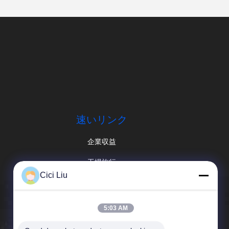
速いリンク
企業収益
工場旅行
Cici Liu
品質管理
ニュース
5:03 AM
場合